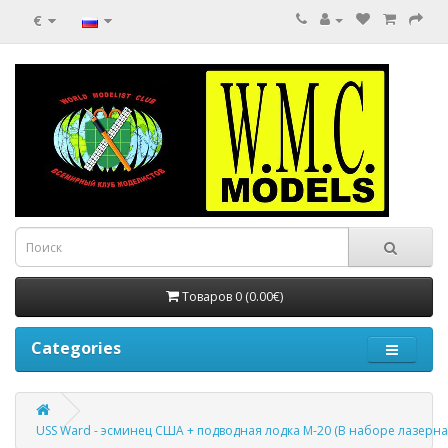
€
Товаров 0 (0.00€)
Categories
USS Ward - эсминец США + подводная лодка М-20 (В наборе лазерна