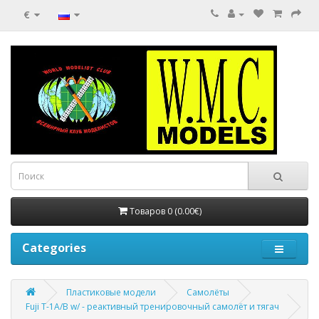
€
Товаров 0 (0.00€)
Categories
Пластиковые модели
Самолёты
Fuji T-1A/B w/ - реактивный тренировочный самолёт и тягач