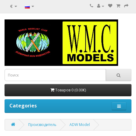
€
Товаров 0 (0.00€)
Categories
Производитель
ADW Model